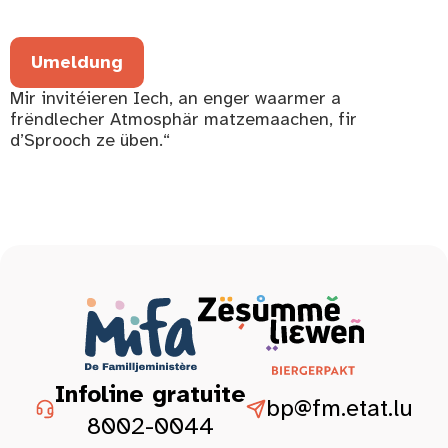
Umeldung
Mir invitéieren Iech, an enger waarmer a
frëndlecher Atmosphär matzemaachen, fir
d’Sprooch ze üben.“
Infoline gratuite
bp@fm.etat.lu
8002-0044