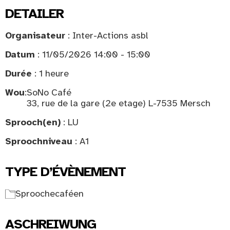
DETAILER
Organisateur
: Inter-Actions asbl
Datum
: 11/05/2026 14:00 - 15:00
Durée
: 1 heure
Wou
:
SoNo Café
33, rue de la gare (2e etage) L-7535 Mersch
Sprooch(en)
: LU
Sproochniveau
: A1
TYPE D’ÉVÈNEMENT
Sproochecaféen
ASCHREIWUNG