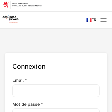
EN
DE
FR
LU
Men
Connexion
Email *
Mot de passe *