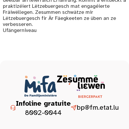
praktizéiert Lëtzebuergesch mat engagéierte
Fräiwëllegen. Zesummen schwätze mir
Lëtzebuergesch fir Är Fäegkeeten ze üben an ze
verbesseren.
Ufängerniveau
Infoline gratuite
bp@fm.etat.lu
8002-0044