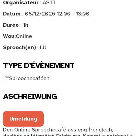
Organisateur
: ASTI
Datum
: 08/12/2026 12:00 - 13:00
Durée
: 1h
Wou
:
Online
Sprooch(en)
: LU
TYPE D’ÉVÈNEMENT
Sproochecaféen
ASCHREIWUNG
Umeldung
Den Online Sproochecafé ass eng frëndlech,
deelbar an léierräich Erfahrung. Kommt a entdeckt a