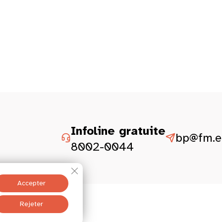
Infoline gratuite
bp@fm.et
8002-0044
Fermer la bannière des cookies GDPR
Accepter
ité
Mentions légales
Rejeter