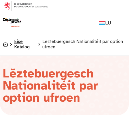
content
FR
EN
LU
DE
Men
Eise
Lëztebuergesch Nationalitéit par option
Accueil
Katalog
ufroen
Lëztebuergesch
Nationalitéit par
option ufroen