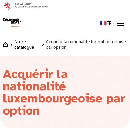
principal
EN
DE
FR
LU
Men
Notre
Acquérir la nationalité luxembourgeoise
Accueil
catalogue
par option
Acquérir la
nationalité
luxembourgeoise par
option