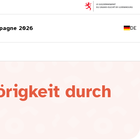
FR
EN
pagne 2026
DE
LU
rigkeit durch