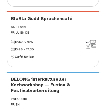
BlaBla Gudd Sprachencafé
ASTI asbl
FR LU EN DE
12/08/2026
15:00 - 17:30
Café Uniao
BELONG interkultureller
Kochworkshop — Fusion &
Festivalvorbereitung
IWHO asbl
FR EN