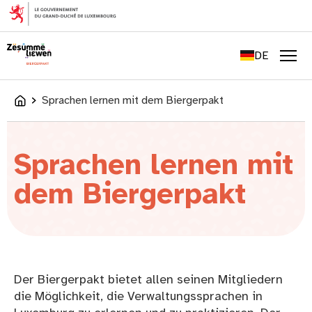
springen
FR
EN
DE
LU
Men
Sprachen lernen mit dem Biergerpakt
Accueil
Sprachen lernen mit
dem Biergerpakt
Der Biergerpakt bietet allen seinen Mitgliedern
die Möglichkeit, die Verwaltungs­sprachen in