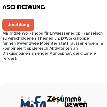
ASCHREIWUNG
Umeldung
Mir bidde Workshops fir Erwuessener op Franséisch
zu verschiddenen Themen un. D’Workshoppe
fannen iwwer zwee Moienter statt (ausser engem) a
kombinéiert spilleresch Aktivitéiten an
Diskussiounen an enger Atmosphär, déi d’Léiere
fërdert.