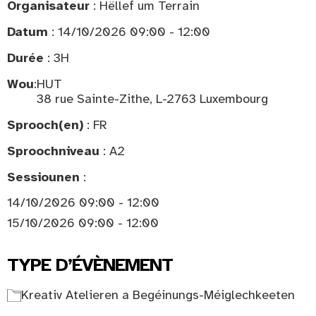
Organisateur
: Hëllef um Terrain
Datum
: 14/10/2026 09:00 - 12:00
Durée
: 3H
Wou
:
HUT
38 rue Sainte-Zithe, L-2763 Luxembourg
Sprooch(en)
: FR
Sproochniveau
: A2
Sessiounen
:
14/10/2026 09:00 - 12:00
15/10/2026 09:00 - 12:00
TYPE D’ÉVÈNEMENT
Kreativ Atelieren a Begéinungs-Méiglechkeeten