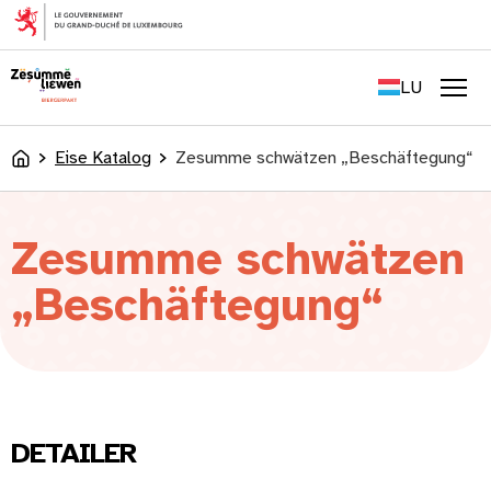
content
FR
EN
LU
DE
Men
Eise Katalog
Zesumme schwätzen „Beschäftegung“
Accueil
Zesumme schwätzen
„Beschäftegung“
DETAILER