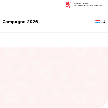
FR
EN
Campagne 2026
LU
DE