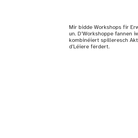
Mir bidde Workshops fir E
un. D’Workshoppe fannen i
kombinéiert spilleresch Ak
d’Léiere fërdert.