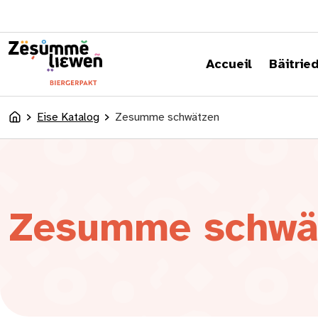
content
Accueil
Bäitrie
Eise Katalog
Zesumme schwätzen
Accueil
Zesumme schwä