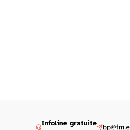
Infoline gratuite
bp@fm.et