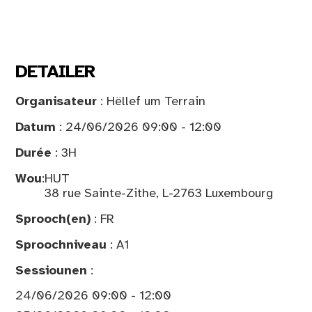
DETAILER
Organisateur
: Hëllef um Terrain
Datum
: 24/06/2026 09:00 - 12:00
Durée
: 3H
Wou
:
HUT
38 rue Sainte-Zithe, L-2763 Luxembourg
Sprooch(en)
: FR
Sproochniveau
: A1
Sessiounen
:
24/06/2026 09:00 - 12:00