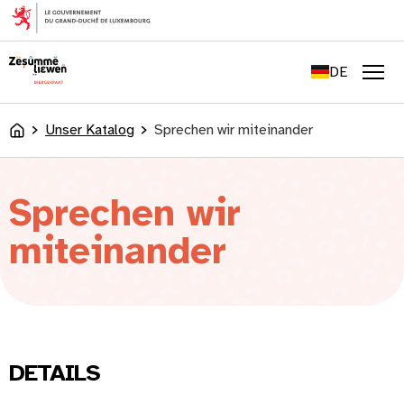
springen
FR
EN
DE
LU
Men
Unser Katalog
Sprechen wir miteinander
Accueil
Sprechen wir
miteinander
DETAILS