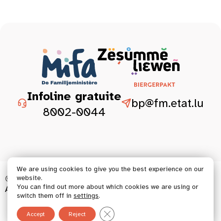
Infoline gratuite
bp@fm.etat.lu
8002-0044
We are using cookies to give you the best experience on our
© 2026 Tous droits réservés.
website.
You can find out more about which cookies we are using or
Accessibilitéit Ausso
Juristesch Aspekter
switch them off in
settings
.
Close GDPR Cookie Banner
Accept
Reject