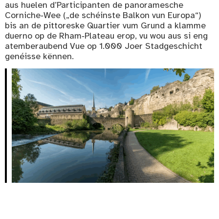
aus huelen d’Participanten de panoramesche
Corniche‑Wee („de schéinste Balkon vun Europa“)
bis an de pittoreske Quartier vum Grund a klamme
duerno op de Rham‑Plateau erop, vu wou aus si eng
atemberaubend Vue op 1.000 Joer Stadgeschicht
genéisse kënnen.