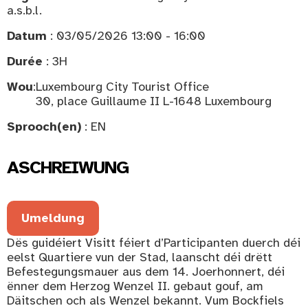
a.s.b.l.
Datum
: 03/05/2026 13:00 - 16:00
Durée
: 3H
Wou
:
Luxembourg City Tourist Office
30, place Guillaume II L-1648 Luxembourg
Sprooch(en)
: EN
ASCHREIWUNG
Umeldung
Dës guidéiert Visitt féiert d’Participanten duerch déi
eelst Quartiere vun der Stad, laanscht déi drëtt
Befestegungsmauer aus dem 14. Joerhonnert, déi
ënner dem Herzog Wenzel II. gebaut gouf, am
Däitschen och als Wenzel bekannt. Vum Bockfiels