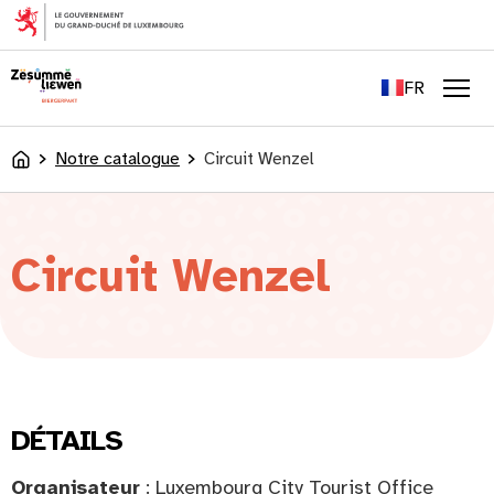
principal
EN
DE
FR
LU
Men
Notre catalogue
Circuit Wenzel
Accueil
Circuit Wenzel
DÉTAILS
Organisateur
: Luxembourg City Tourist Office