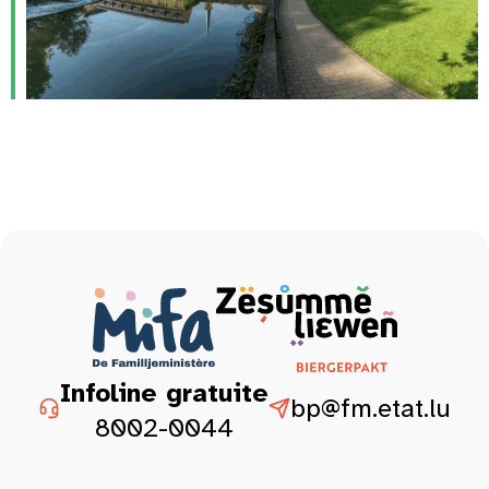
Infoline gratuite
bp@fm.etat.lu
8002-0044