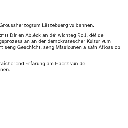
 Groussherzogtum Lëtzebuerg vu bannen.
kritt Dir en Abléck an déi wichteg Roll, déi de
sprozess an an der demokratescher Kultur vum
ert seng Geschicht, seng Missiounen a säin Afloss op
räicherend Erfarung am Häerz vun de
unen.