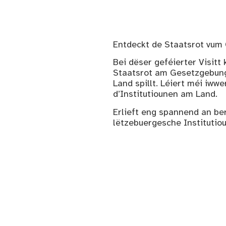
Entdeckt de Staatsrot vum
Bei dëser geféierter Visitt 
Staatsrot am Gesetzgebung
Land spillt. Léiert méi iww
d’Institutiounen am Land.
Erlieft eng spannend an be
lëtzebuergesche Institutio