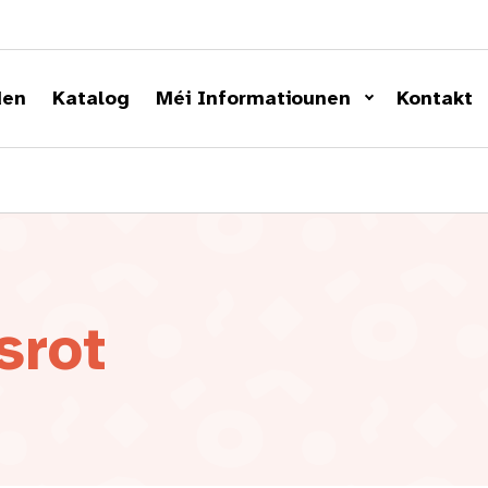
den
Katalog
Méi Informatiounen
Kontakt
srot