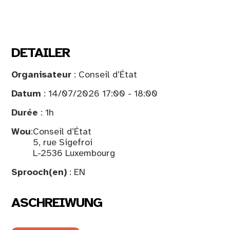
DETAILER
Organisateur
: Conseil d’État
Datum
: 14/07/2026 17:00 - 18:00
Durée
: 1h
Wou
:
Conseil d’État
5, rue Sigefroi
L-2536 Luxembourg
Sprooch(en)
: EN
ASCHREIWUNG