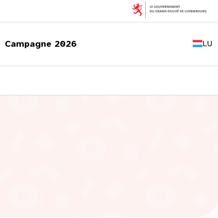
FR
EN
Campagne 2026
LU
DE