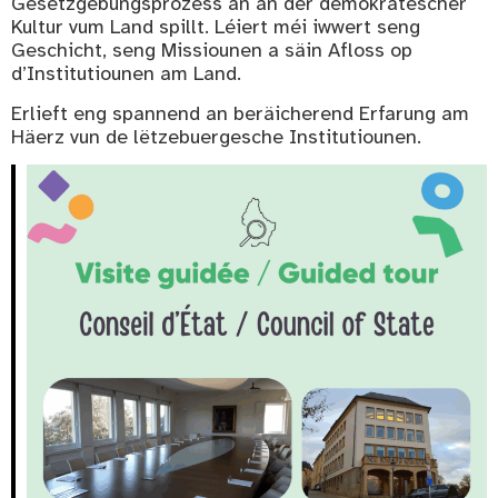
Gesetzgebungsprozess an an der demokratescher
Kultur vum Land spillt. Léiert méi iwwert seng
Geschicht, seng Missiounen a säin Afloss op
d’Institutiounen am Land.
Erlieft eng spannend an beräicherend Erfarung am
Häerz vun de lëtzebuergesche Institutiounen.