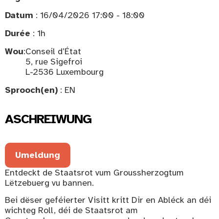
Datum
: 16/04/2026 17:00 - 18:00
Durée
: 1h
Wou
:
Conseil d’État
5, rue Sigefroi
L-2536 Luxembourg
Sprooch(en)
: EN
ASCHREIWUNG
Umeldung
Entdeckt de Staatsrot vum Groussherzogtum
Lëtzebuerg vu bannen.
Bei dëser geféierter Visitt kritt Dir en Abléck an déi
wichteg Roll, déi de Staatsrot am