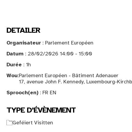
DETAILER
Organisateur
: Parlement Européen
Datum
: 28/02/2026 14:00 - 15:00
Durée
: 1h
Wou
:
Parlement Européen - Bâtiment Adenauer
17, avenue John F. Kennedy, Luxembourg-Kirch
Sprooch(en)
: FR EN
TYPE D’ÉVÈNEMENT
Geféiert Visitten