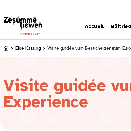
content
Accueil
Bäitrie
Eise Katalog
Visite guidée vum Besucherzentrum Eur
Accueil
Visite guidée v
Experience