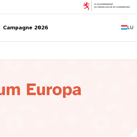
FR
EN
Campagne 2026
LU
DE
rum Europa