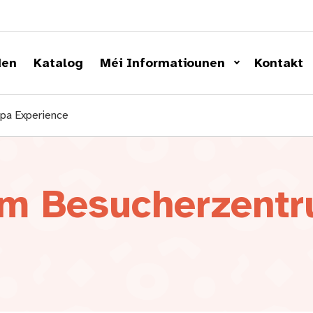
den
Katalog
Méi Informatiounen
Kontakt
opa Experience
um Besucherzent