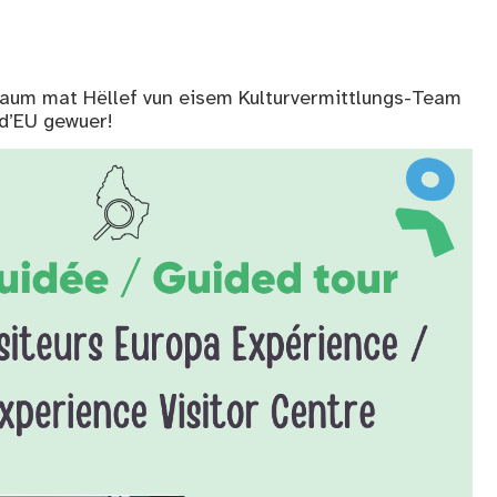
Raum mat Hëllef vun eisem Kulturvermittlungs-Team
 d’EU gewuer!