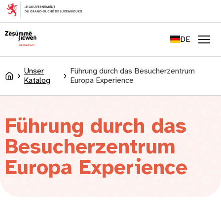
springen
FR
EN
DE
LU
Men
Unser
Führung durch das Besucherzentrum
Accueil
Katalog
Europa Experience
Führung durch das
Besucherzentrum
Europa Experience