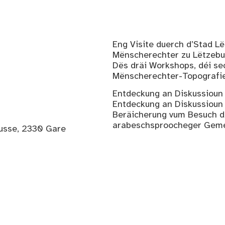
Eng Visite duerch d’Stad L
Mënscherechter zu Lëtzebu
Dës dräi Workshops, déi se
Mënscherechter-Topografie 
Entdeckung an Diskussioun 
Entdeckung an Diskussioun
Beräicherung vum Besuch d
arabeschsproocheger Gemei
russe, 2330 Gare