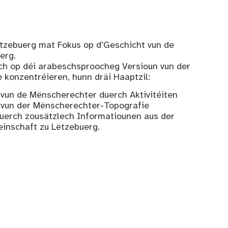
ëtzebuerg mat Fokus op d’Geschicht vun de
erg.
ch op déi arabeschsproocheg Versioun vun der
konzentréieren, hunn dräi Haaptzil:
vun de Mënscherechter duerch Aktivitéiten
 vun der Mënscherechter-Topografie
uerch zousätzlech Informatiounen aus der
nschaft zu Lëtzebuerg.