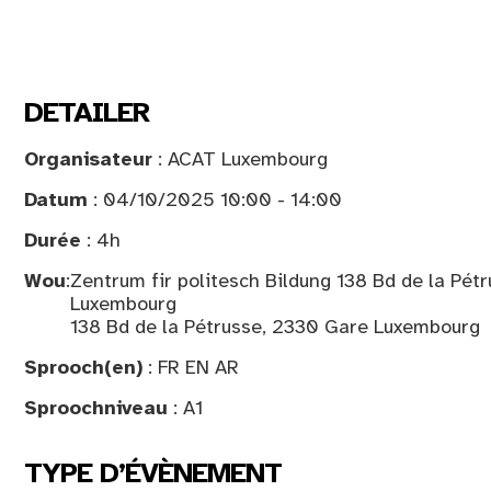
DETAILER
Organisateur
: ACAT Luxembourg
Datum
: 04/10/2025 10:00 - 14:00
Durée
: 4h
Wou
:
Zentrum fir politesch Bildung 138 Bd de la Pét
Luxembourg
138 Bd de la Pétrusse, 2330 Gare Luxembourg
Sprooch(en)
: FR EN AR
Sproochniveau
: A1
TYPE D’ÉVÈNEMENT