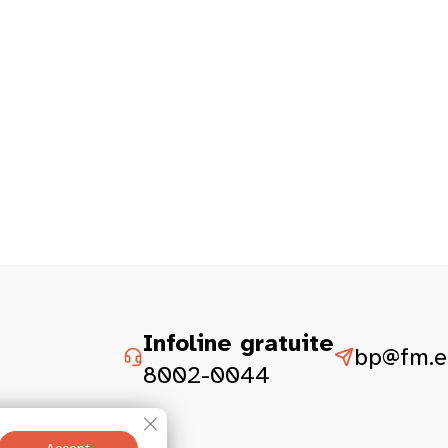
Infoline gratuite
bp@fm.et
8002-0044
Close GDPR Cookie Banner