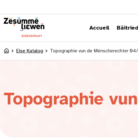
content
Accueil
Bäitrie
Eise Katalog
Topographie vun de Mënscherechter 04
Accueil
Topographie vu