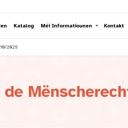
den
Katalog
Méi Informatiounen
Kontakt
/10/2025
n de Mënscherech