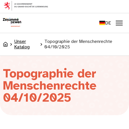
springen
FR
EN
DE
LU
Men
Unser
Topographie der Menschenrechte
Accueil
Katalog
04/10/2025
Topographie der
Menschenrechte
04/10/2025