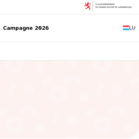
FR
EN
Campagne 2026
LU
DE