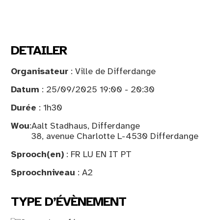
DETAILER
Organisateur
: Ville de Differdange
Datum
: 25/09/2025 19:00 - 20:30
Durée
: 1h30
Wou
:
Aalt Stadhaus, Differdange
38, avenue Charlotte L-4530 Differdange
Sprooch(en)
: FR LU EN IT PT
Sproochniveau
: A2
TYPE D’ÉVÈNEMENT