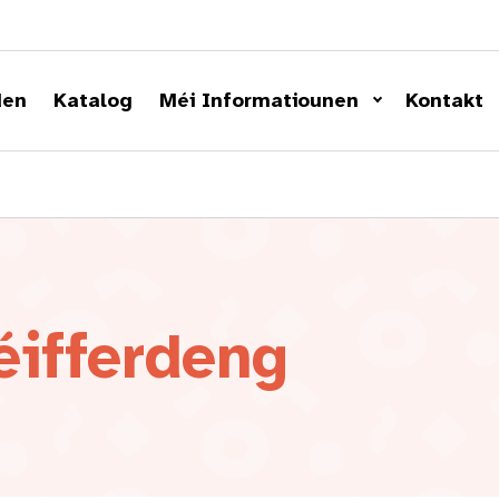
den
Katalog
Méi Informatiounen
Kontakt
éifferdeng