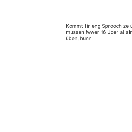
Kommt fir eng Sprooch ze ü
mussen iwwer 16 Joer al sin
üben, hunn