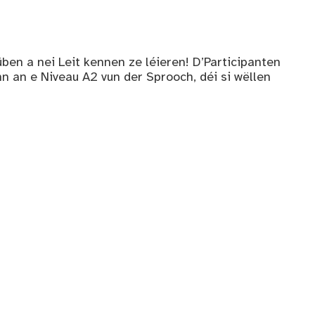
ben a nei Leit kennen ze léieren! D’Participanten
n an e Niveau A2 vun der Sprooch, déi si wëllen