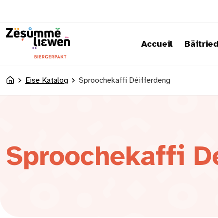
content
Accueil
Bäitrie
Eise Katalog
Sproochekaffi Déifferdeng
Accueil
Sproochekaffi D