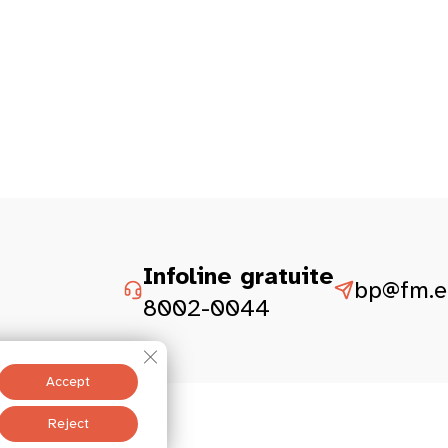
Infoline gratuite
bp@fm.et
8002-0044
Close GDPR Cookie Banner
Accept
istesch Aspekter
Reject