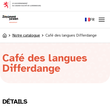
principal
EN
DE
FR
LU
Men
Notre catalogue
Café des langues Differdange
Accueil
Café des langues
Differdange
DÉTAILS