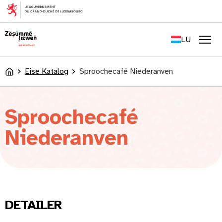
content
FR
EN
LU
DE
Men
Eise Katalog
Sproochecafé Niederanven
Accueil
Sproochecafé
Niederanven
DETAILER