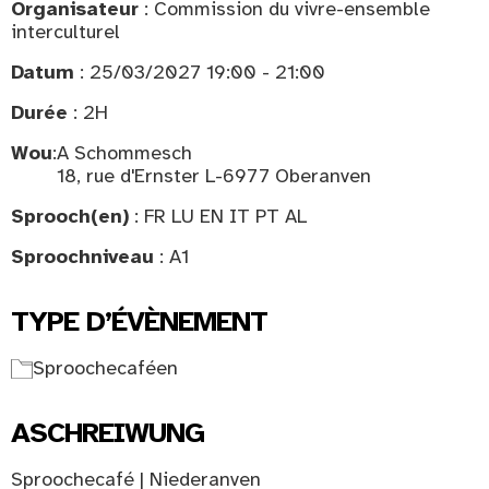
Organisateur
: Commission du vivre-ensemble
interculturel
Datum
: 25/03/2027 19:00 - 21:00
Durée
: 2H
Wou
:
A Schommesch
18, rue d'Ernster L-6977 Oberanven
Sprooch(en)
: FR LU EN IT PT AL
Sproochniveau
: A1
TYPE D’ÉVÈNEMENT
Sproochecaféen
ASCHREIWUNG
Sproochecafé | Niederanven