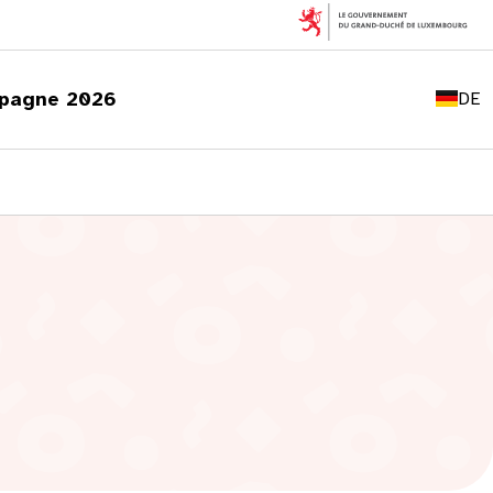
FR
EN
pagne 2026
DE
LU