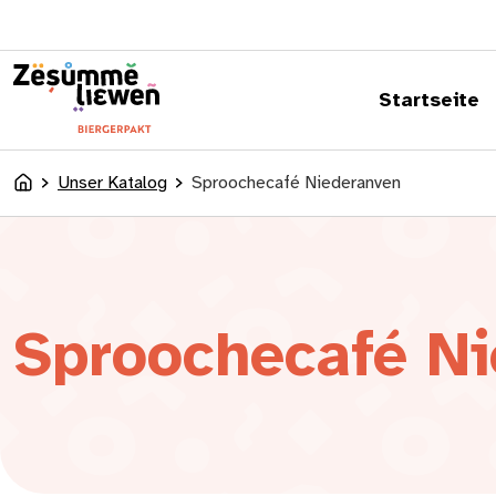
springen
Startseite
Unser Katalog
Sproochecafé Niederanven
Accueil
Sproochecafé N