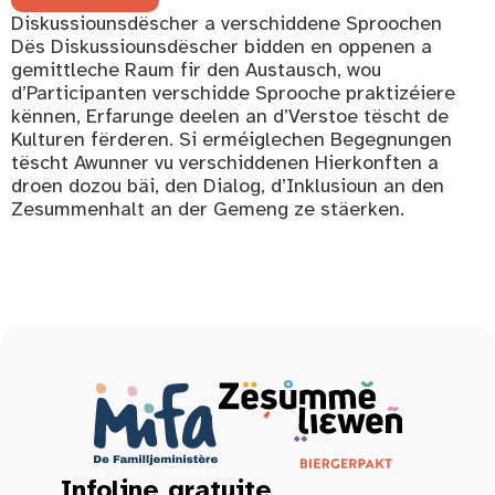
Diskussiounsdëscher a verschiddene Sproochen
Dës Diskussiounsdëscher bidden en oppenen a
gemittleche Raum fir den Austausch, wou
d’Participanten verschidde Sprooche praktizéiere
kënnen, Erfarunge deelen an d’Verstoe tëscht de
Kulturen fërderen. Si erméiglechen Begegnungen
tëscht Awunner vu verschiddenen Hierkonften a
droen dozou bäi, den Dialog, d’Inklusioun an den
Zesummenhalt an der Gemeng ze stäerken.
Infoline gratuite