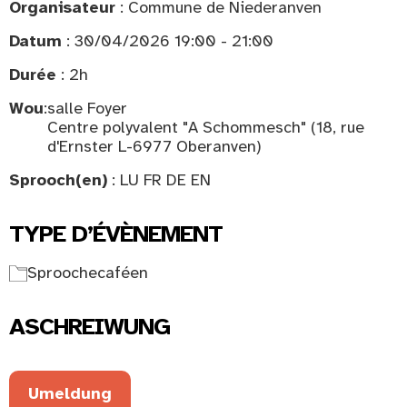
Organisateur
: Commune de Niederanven
Datum
: 30/04/2026 19:00 - 21:00
Durée
: 2h
Wou
:
salle Foyer
Centre polyvalent "A Schommesch" (18, rue
d'Ernster L-6977 Oberanven)
Sprooch(en)
: LU FR DE EN
TYPE D’ÉVÈNEMENT
Sproochecaféen
ASCHREIWUNG
Umeldung