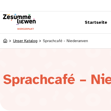
springen
Startseite
Unser Katalog
Sprachcafé – Niederanven
Accueil
Sprachcafé – Ni