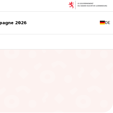
FR
EN
pagne 2026
DE
LU