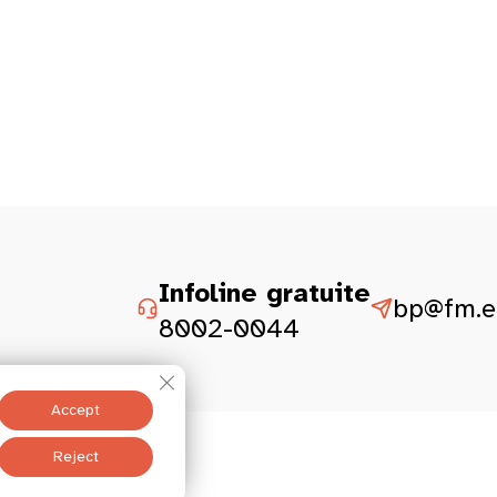
Infoline gratuite
bp@fm.et
8002-0044
Close GDPR Cookie Banner
Accept
istesch Aspekter
Reject