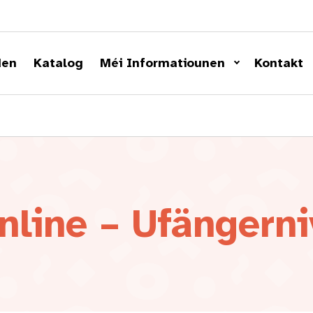
den
Katalog
Méi Informatiounen
Kontakt
nline – Ufängern