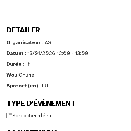
DETAILER
Organisateur
: ASTI
Datum
: 13/01/2026 12:00 - 13:00
Durée
: 1h
Wou
:
Online
Sprooch(en)
: LU
TYPE D’ÉVÈNEMENT
Sproochecaféen