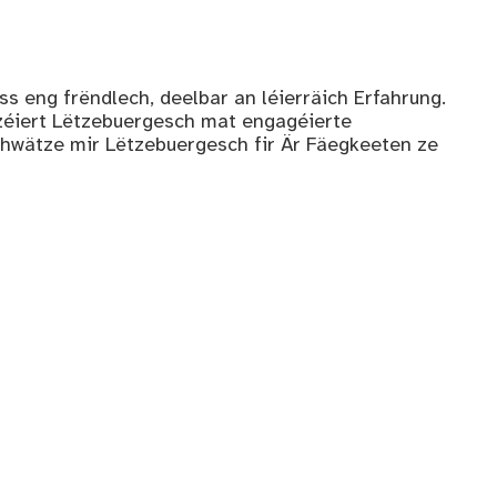
s eng frëndlech, deelbar an léierräich Erfahrung.
zéiert Lëtzebuergesch mat engagéierte
hwätze mir Lëtzebuergesch fir Är Fäegkeeten ze