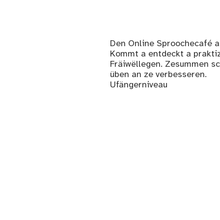
Den Online Sproochecafé as
Kommt a entdeckt a prakti
Fräiwëllegen. Zesummen sc
üben an ze verbesseren.
Ufängerniveau