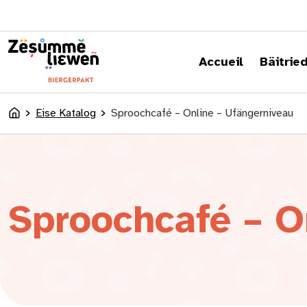
content
Accueil
Bäitrie
Eise Katalog
Sproochcafé – Online – Ufängerniveau
Accueil
Sproochcafé – O