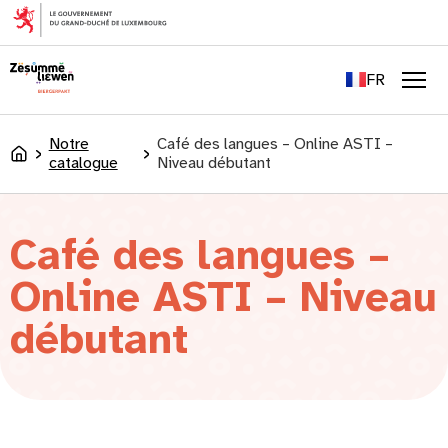
principal
EN
DE
FR
LU
Men
Notre
Café des langues – Online ASTI –
Accueil
catalogue
Niveau débutant
Café des langues –
Online ASTI – Niveau
débutant