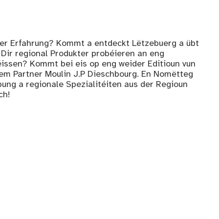
ger Erfahrung? Kommt a entdeckt Lëtzebuerg a übt
 Dir regional Produkter probéieren an eng
issen? Kommt bei eis op eng weider Editioun vun
em Partner Moulin J.P Dieschbourg. En Nomëtteg
bung a regionale Spezialitéiten aus der Regioun
ch!