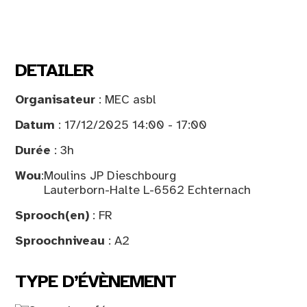
DETAILER
Organisateur
: MEC asbl
Datum
: 17/12/2025 14:00 - 17:00
Durée
: 3h
Wou
:
Moulins JP Dieschbourg
Lauterborn-Halte L-6562 Echternach
Sprooch(en)
: FR
Sproochniveau
: A2
TYPE D’ÉVÈNEMENT