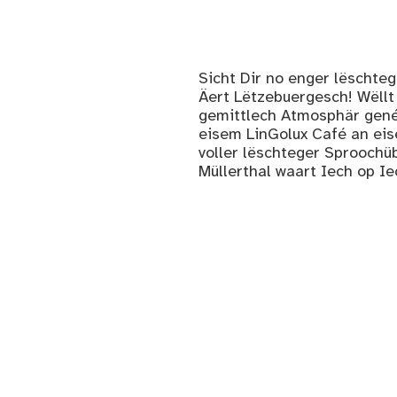
Sicht Dir no enger lëschte
Äert Lëtzebuergesch! Wëllt
gemittlech Atmosphär gené
eisem LinGolux Café an eis
voller lëschteger Sproochü
Müllerthal waart Iech op Ie