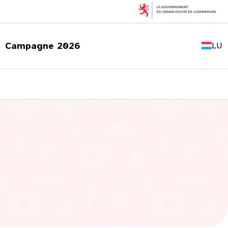
FR
EN
Campagne 2026
LU
DE