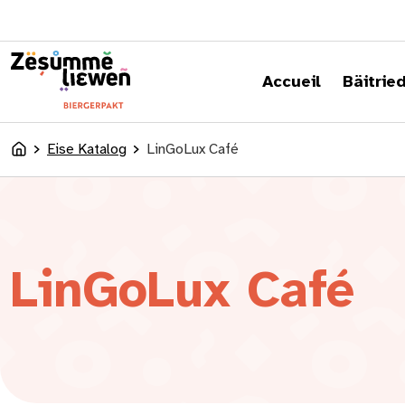
content
Accueil
Bäitrie
Eise Katalog
LinGoLux Café
Accueil
LinGoLux Café