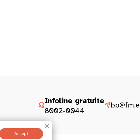
Infoline gratuite
bp@fm.et
8002-0044
Close GDPR Cookie Banner
Accept