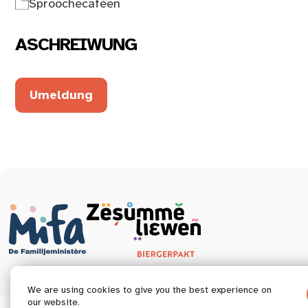
Sproochecaféen
ASCHREIWUNG
Umeldung
We are using cookies to give you the best experience on
our website.