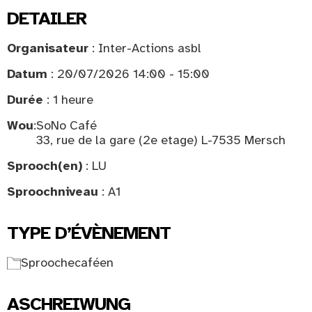
DETAILER
Organisateur
: Inter-Actions asbl
Datum
: 20/07/2026 14:00 - 15:00
Durée
: 1 heure
Wou
:
SoNo Café
33, rue de la gare (2e etage) L-7535 Mersch
Sprooch(en)
: LU
Sproochniveau
: A1
TYPE D’ÉVÈNEMENT
Sproochecaféen
ASCHREIWUNG