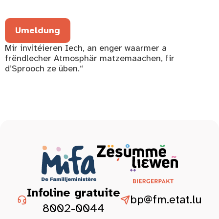
Umeldung
Mir invitéieren Iech, an enger waarmer a
frëndlecher Atmosphär matzemaachen, fir
d’Sprooch ze üben.“
Infoline gratuite
bp@fm.etat.lu
8002-0044