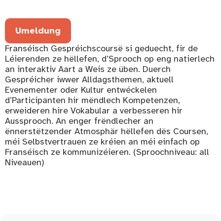
Umeldung
Franséisch Gespréichscoursë si geduecht, fir de
Léierenden ze hëllefen, d’Sprooch op eng natierlech
an interaktiv Aart a Weis ze üben. Duerch
Gespréicher iwwer Alldagsthemen, aktuell
Evenementer oder Kultur entwéckelen
d’Participanten hir mëndlech Kompetenzen,
erweideren hire Vokabular a verbesseren hir
Aussprooch. An enger frëndlecher an
ënnerstëtzender Atmosphär hëllefen dës Coursen,
méi Selbstvertrauen ze kréien an méi einfach op
Franséisch ze kommunizéieren. (Sproochniveau: all
Niveauen)