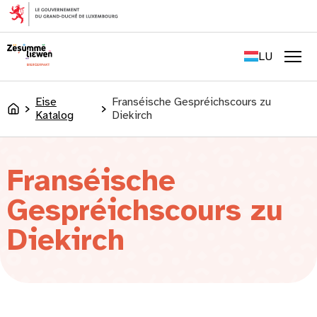
content
FR
EN
LU
DE
Men
Eise
Franséische Gespréichscours zu
Accueil
Katalog
Diekirch
Franséische
Gespréichscours zu
Diekirch