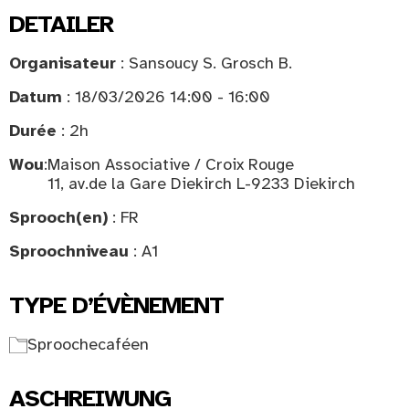
DETAILER
Organisateur
: Sansoucy S. Grosch B.
Datum
: 18/03/2026 14:00 - 16:00
Durée
: 2h
Wou
:
Maison Associative / Croix Rouge
11, av.de la Gare Diekirch L-9233 Diekirch
Sprooch(en)
: FR
Sproochniveau
: A1
TYPE D’ÉVÈNEMENT
Sproochecaféen
ASCHREIWUNG