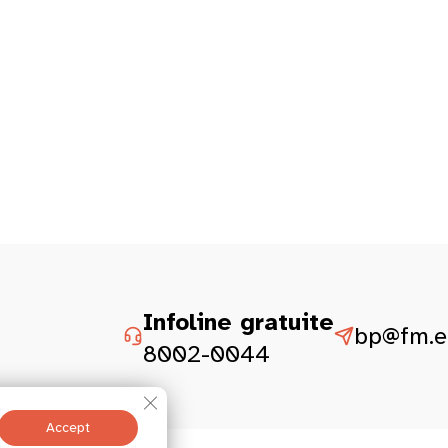
Infoline gratuite
bp@fm.et
8002-0044
Close GDPR Cookie Banner
Accept