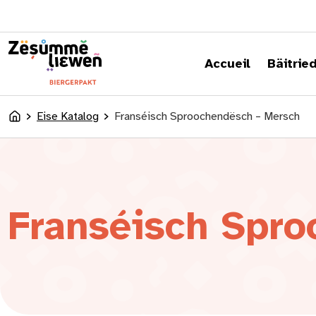
content
Accueil
Bäitrie
Eise Katalog
Franséisch Sproochendësch – Mersch
Accueil
Franséisch Spro