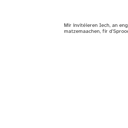
Mir invitéieren Iech, an e
matzemaachen, fir d’Sprooc