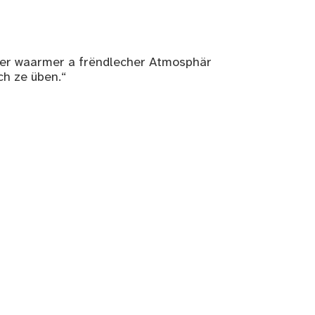
nger waarmer a frëndlecher Atmosphär
h ze üben.“