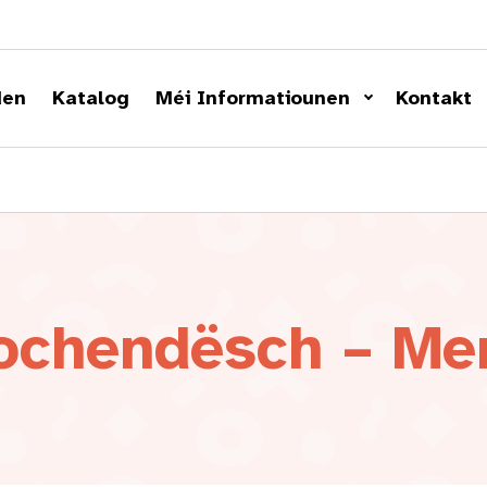
den
Katalog
Méi Informatiounen
Kontakt
ochendësch – Me