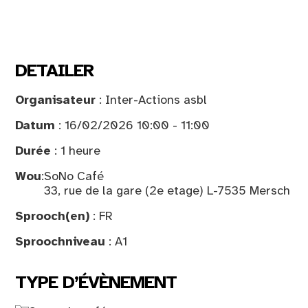
DETAILER
Organisateur
: Inter-Actions asbl
Datum
: 16/02/2026 10:00 - 11:00
Durée
: 1 heure
Wou
:
SoNo Café
33, rue de la gare (2e etage) L-7535 Mersch
Sprooch(en)
: FR
Sproochniveau
: A1
TYPE D’ÉVÈNEMENT