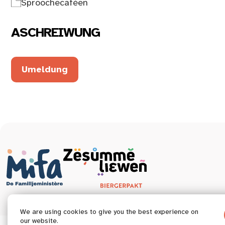
Sproochecaféen
ASCHREIWUNG
Umeldung
We are using cookies to give you the best experience on
our website.