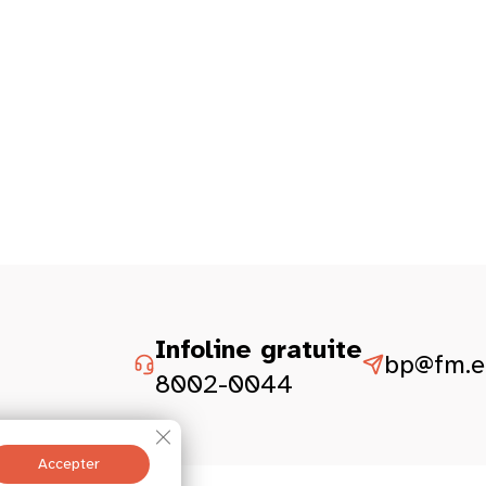
Infoline gratuite
bp@fm.et
8002-0044
Fermer la bannière des cookies GDPR
Accepter