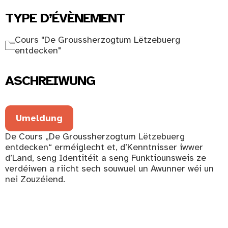
TYPE D’ÉVÈNEMENT
Cours "De Groussherzogtum Lëtzebuerg
entdecken"
ASCHREIWUNG
Umeldung
De Cours „De Groussherzogtum Lëtzebuerg
entdecken“ erméiglecht et, d’Kenntnisser iwwer
d’Land, seng Identitéit a seng Funktiounsweis ze
verdéiwen a riicht sech souwuel un Awunner wéi un
nei Zouzéiend.