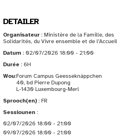
DETAILER
Organisateur
: Ministère de la Famille, des
Solidarités, du Vivre ensemble et de l'Accueil
Datum
: 02/07/2026 18:00 - 21:00
Durée
: 6H
Wou
:
Forum Campus Geesseknäppchen
40, bd Pierre Dupong
L-1430 Luxembourg-Merl
Sprooch(en)
: FR
Sessiounen
:
02/07/2026 18:00 - 21:00
09/07/2026 18:00 - 21:00