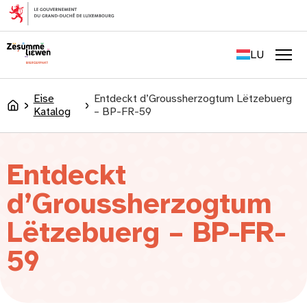
content
FR
EN
LU
DE
Men
Eise
Entdeckt d’Groussherzogtum Lëtzebuerg
Accueil
Katalog
– BP-FR-59
Entdeckt
d’Groussherzogtum
Lëtzebuerg – BP-FR-
59