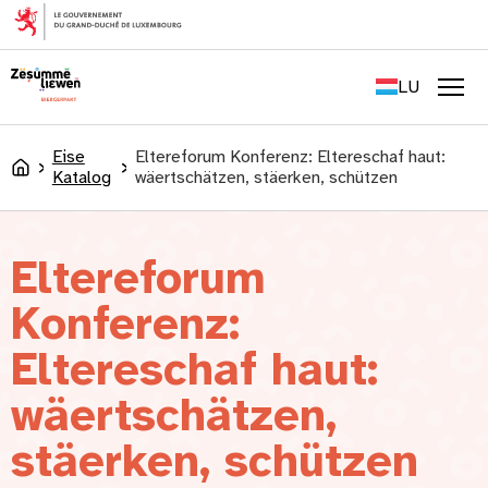
content
FR
EN
LU
DE
Men
Eise
Eltereforum Konferenz: Eltereschaf haut:
Accueil
Katalog
wäertschätzen, stäerken, schützen
Eltereforum
Konferenz:
Eltereschaf haut:
wäertschätzen,
stäerken, schützen