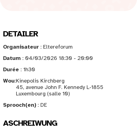
DETAILER
Organisateur
: Eltereforum
Datum
: 04/03/2026 18:30 - 20:00
Durée
: 1h30
Wou
:
Kinepolis Kirchberg
45, avenue John F. Kennedy L-1855
Luxembourg (salle 10)
Sprooch(en)
: DE
ASCHREIWUNG