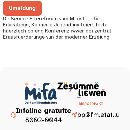
Umeldung
De Service Eltereforum vum Ministère fir
Educatioun, Kanner a Jugend invitéiert Iech
häerzlech op eng Konferenz iwwer déi zentral
Erausfuerderunge vun der moderner Erzéiung.
Infoline gratuite
bp@fm.etat.lu
8002-0044