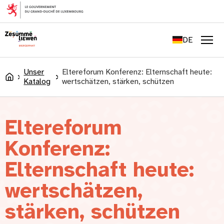
springen
FR
EN
DE
LU
Men
Unser
Eltereforum Konferenz: Elternschaft heute:
Accueil
Katalog
wertschätzen, stärken, schützen
Eltereforum
Konferenz:
Elternschaft heute:
wertschätzen,
stärken, schützen