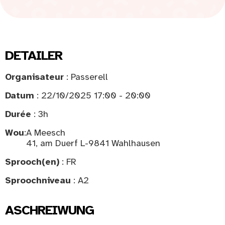
DETAILER
Organisateur
: Passerell
Datum
: 22/10/2025 17:00 - 20:00
Durée
: 3h
Wou
:
A Meesch
41, am Duerf L-9841 Wahlhausen
Sprooch(en)
: FR
Sproochniveau
: A2
ASCHREIWUNG