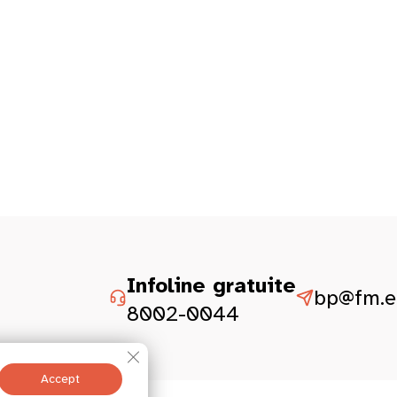
Infoline gratuite
bp@fm.et
8002-0044
Close GDPR Cookie Banner
Accept