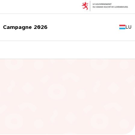
FR
EN
Campagne 2026
LU
DE