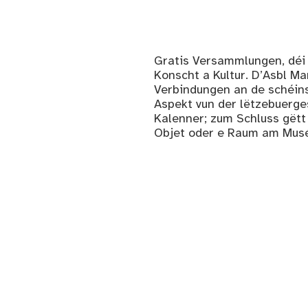
Gratis Versammlungen, déi f
Konscht a Kultur. D’Asbl Ma
Verbindungen an de schéins
Aspekt vun der lëtzebuerge
Kalenner; zum Schluss gëtt 
Objet oder e Raum am Musé