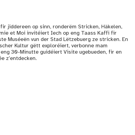
ir jiddereen op sinn, ronderëm Stricken, Häkelen,
mie et Moi invitéiert Iech op eng Taass Kaffi fir
te Muséeën vun der Stad Lëtzebuerg ze stricken. En
scher Kultur gëtt exploréiert, verbonne mam
eng 30-Minutte guidéiert Visite ugebueden, fir en
e z’entdecken.