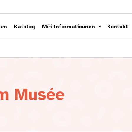
den
Katalog
Méi Informatiounen
Kontakt
am Musée