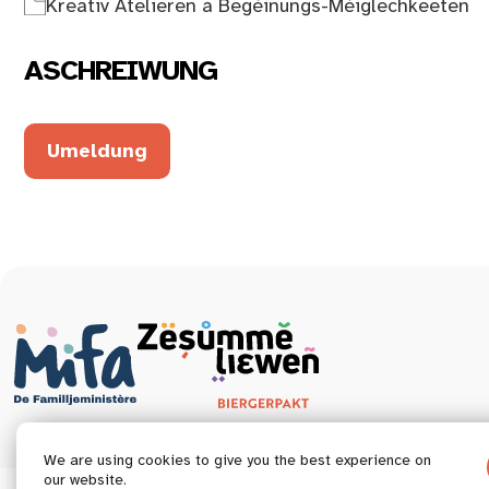
Kreativ Atelieren a Begéinungs-Méiglechkeeten
ASCHREIWUNG
Umeldung
We are using cookies to give you the best experience on
our website.