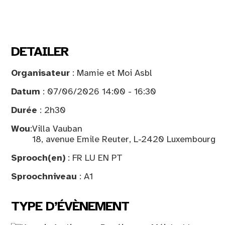
DETAILER
Organisateur
: Mamie et Moi Asbl
Datum
: 07/06/2026 14:00 - 16:30
Durée
: 2h30
Wou
:
Villa Vauban
18, avenue Emile Reuter, L-2420 Luxembourg
Sprooch(en)
: FR LU EN PT
Sproochniveau
: A1
TYPE D’ÉVÈNEMENT