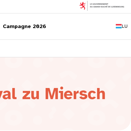
FR
EN
Campagne 2026
LU
DE
val zu Miersch