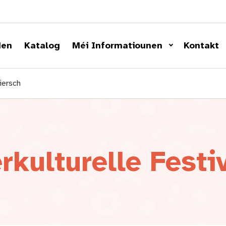
den
Katalog
Méi Informatiounen
Kontakt
iersch
rkulturelle Festi