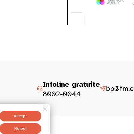
Infoline gratuite
bp@fm.et
8002-0044
Close GDPR Cookie Banner
Accept
istesch Aspekter
Reject