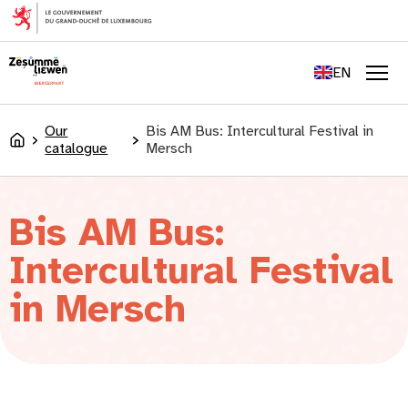
content
FR
DE
EN
LU
Men
Our
Bis AM Bus: Intercultural Festival in
Accueil
catalogue
Mersch
Bis AM Bus:
Intercultural Festival
in Mersch