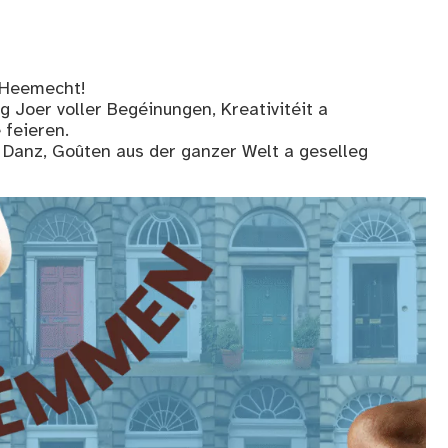
 Heemecht!
g Joer voller Begéinungen, Kreativitéit a
feieren.
Danz, Goûten aus der ganzer Welt a geselleg