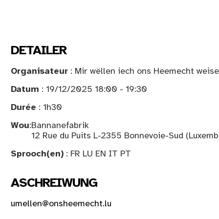
DETAILER
Organisateur
: Mir wëllen iech ons Heemecht weis
Datum
: 19/12/2025 18:00 - 19:30
Durée
: 1h30
Wou
:
Bannanefabrik
12 Rue du Puits L-2355 Bonnevoie-Sud (Luxemb
Sprooch(en)
: FR LU EN IT PT
ASCHREIWUNG
umellen@onsheemecht.lu