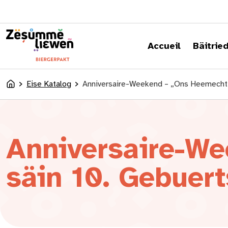
content
Accueil
Bäitrie
Eise Katalog
Anniversaire-Weekend – „Ons Heemecht“ 
Accueil
Anniversaire-We
säin 10. Gebuert