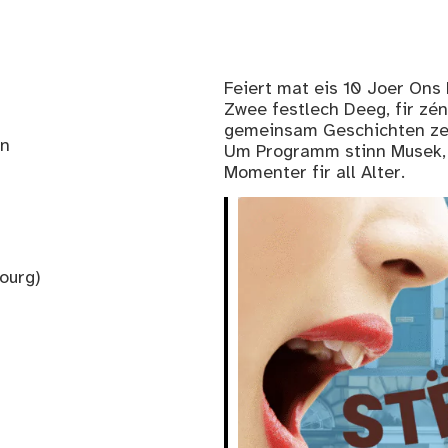
Feiert mat eis 10 Joer Ons
Zwee festlech Deeg, fir zén
gemeinsam Geschichten ze 
en
Um Programm stinn Musek, 
Momenter fir all Alter.
ourg)