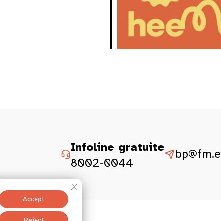
Infoline gratuite
bp@fm.et
8002-0044
Close GDPR Cookie Banner
Accept
istesch Aspekter
Reject