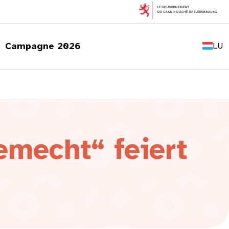
FR
EN
Campagne 2026
LU
DE
mecht“ feiert