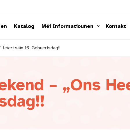
den
Katalog
Méi Informatiounen
Kontakt
feiert säin 10. Gebuertsdag!!
ekend – „Ons Hee
sdag!!