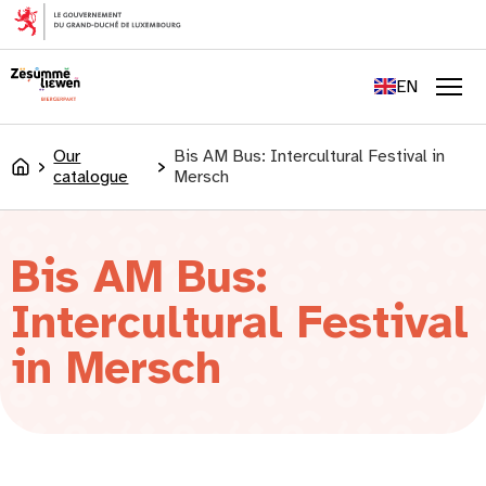
content
FR
DE
EN
LU
Men
Our
Bis AM Bus: Intercultural Festival in
Accueil
catalogue
Mersch
Bis AM Bus:
Intercultural Festival
in Mersch