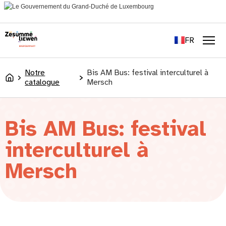
principal
EN
DE
FR
LU
Men
Notre
Bis AM Bus: festival interculturel à
Accueil
catalogue
Mersch
Bis AM Bus: festival
interculturel à
Mersch