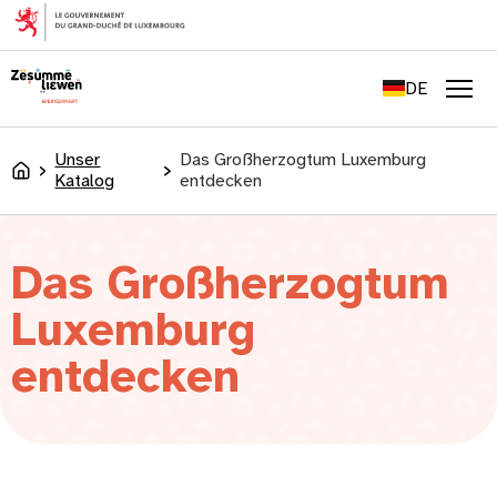
springen
FR
EN
DE
LU
Men
Unser
Das Großherzogtum Luxemburg
Accueil
Katalog
entdecken
Das Großherzogtum
Luxemburg
entdecken