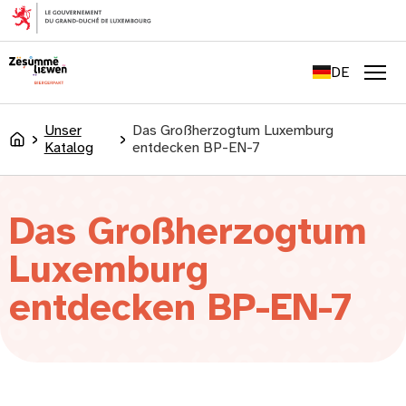
springen
FR
EN
DE
LU
Men
Unser
Das Großherzogtum Luxemburg
Accueil
Katalog
entdecken BP-EN-7
Das Großherzogtum
Luxemburg
entdecken BP-EN-7