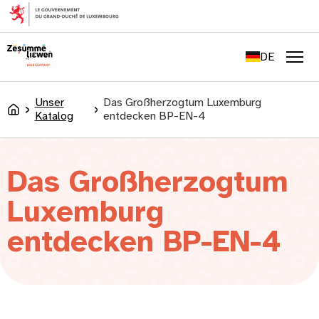
springen
FR
EN
DE
LU
Men
Unser
Das Großherzogtum Luxemburg
Accueil
Katalog
entdecken BP-EN-4
Das Großherzogtum
Luxemburg
entdecken BP-EN-4