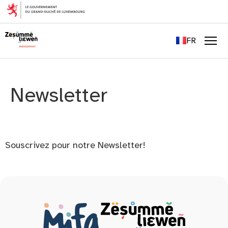
principal
EN
DE
FR
LU
Men
Newsletter
Souscrivez pour notre Newsletter!