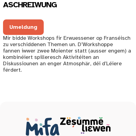
ASCHREIWUNG
Umeldung
Mir bidde Workshops fir Erwuessener op Franséisch
zu verschiddenen Themen un. D’Workshoppe
fannen iwwer zwee Moienter statt (ausser engem) a
kombinéiert spilleresch Aktivitéiten an
Diskussiounen an enger Atmosphär, déi d’Léiere
fërdert.