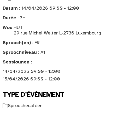
Datum
: 14/04/2026 09:00 - 12:00
Durée
: 3H
Wou
:
HUT
29 rue Michel Welter L-2730 Luxembourg
Sprooch(en)
: FR
Sproochniveau
: A1
Sessiounen
:
14/04/2026 09:00 - 12:00
15/04/2026 09:00 - 12:00
TYPE D’ÉVÈNEMENT
Sproochecaféen