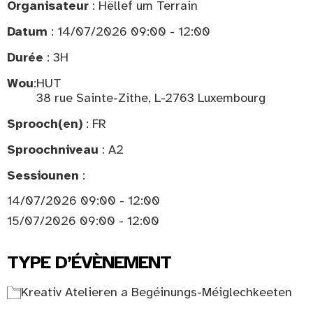
Organisateur
: Hëllef um Terrain
Datum
: 14/07/2026 09:00 - 12:00
Durée
: 3H
Wou
:
HUT
38 rue Sainte-Zithe, L-2763 Luxembourg
Sprooch(en)
: FR
Sproochniveau
: A2
Sessiounen
:
14/07/2026 09:00 - 12:00
15/07/2026 09:00 - 12:00
TYPE D’ÉVÈNEMENT
Kreativ Atelieren a Begéinungs-Méiglechkeeten