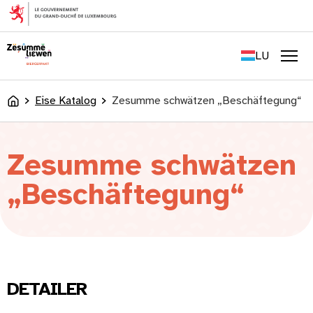
content
FR
EN
LU
DE
Men
Eise Katalog
Zesumme schwätzen „Beschäftegung“
Accueil
Zesumme schwätzen
„Beschäftegung“
DETAILER