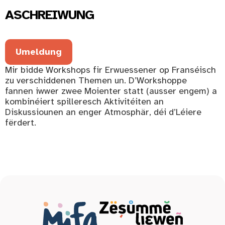
ASCHREIWUNG
Umeldung
Mir bidde Workshops fir Erwuessener op Franséisch
zu verschiddenen Themen un. D’Workshoppe
fannen iwwer zwee Moienter statt (ausser engem) a
kombinéiert spilleresch Aktivitéiten an
Diskussiounen an enger Atmosphär, déi d’Léiere
fërdert.