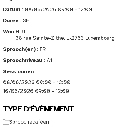
Datum
: 08/06/2026 09:00 - 12:00
Durée
: 3H
Wou
:
HUT
38 rue Sainte-Zithe, L-2763 Luxembourg
Sprooch(en)
: FR
Sproochniveau
: A1
Sessiounen
:
08/06/2026 09:00 - 12:00
10/06/2026 09:00 - 12:00
TYPE D’ÉVÈNEMENT
Sproochecaféen