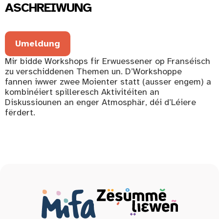
ASCHREIWUNG
Umeldung
Mir bidde Workshops fir Erwuessener op Franséisch
zu verschiddenen Themen un. D’Workshoppe
fannen iwwer zwee Moienter statt (ausser engem) a
kombinéiert spilleresch Aktivitéiten an
Diskussiounen an enger Atmosphär, déi d’Léiere
fërdert.